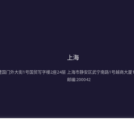
上海
国门外大街1号国贸写字楼2座24层
上海市静安区武宁南路1号越商大厦15
邮编:200042