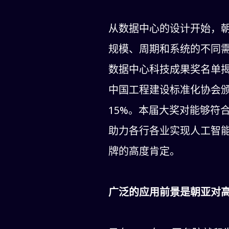
从数据中心的设计开始，
规模、周期和系统的不同需
数据中心科技成果奖名单揭
中国工程建设标准化协会颁
15%。本届大奖对能够符
助力各行各业实现人工智
牌的高度肯定。
广泛的应用前景是朝亚对