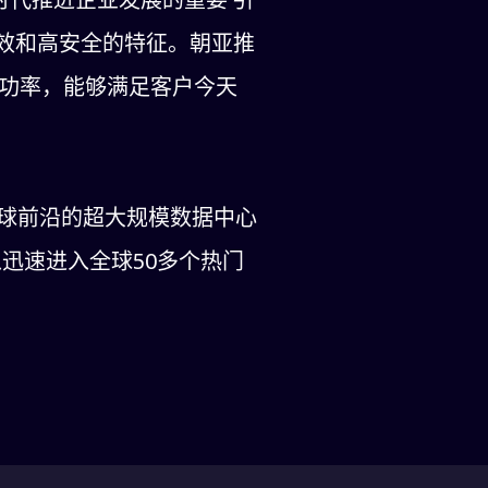
效和高安全的特征。朝亚推
 的功率，能够满足客户今天
球前沿的超大规模数据中心
以迅速进入全球50多个热门