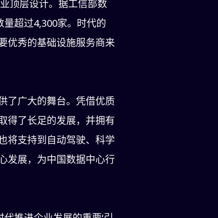
产业顶层设计。据工信部数
量超过4,300家。时代的
需要优秀的基础设施服务商来
供了广大的舞台。凭借优质
取得了长足的发展，并拥有
也将支持到自动驾驶、科学
心发展，为中国数据中心行
时代推进企业发展的重要‘引