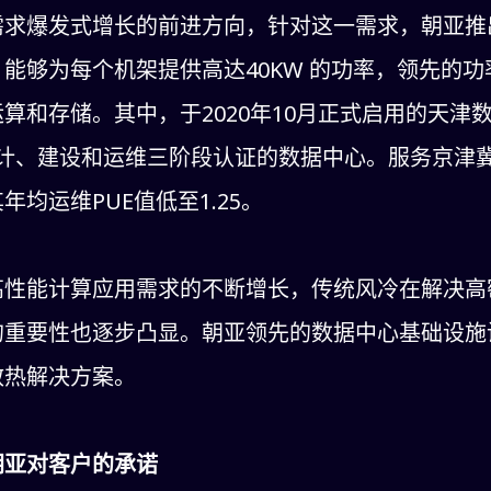
爆发式增长的前进方向，针对这一需求，朝亚推出的全新
能够为每个机架提供高达40KW 的功率，领先的
算和存储。其中，于2020年10月正式启用的天津
ute T3设计、建设和运维三阶段认证的数据中心。服务
均运维PUE值低至1.25。
高性能计算应用需求的不断增长，传统风冷在解决高
的重要性也逐步凸显。朝亚领先的数据中心基础设施
散热解决方案。
朝亚对客户的承诺