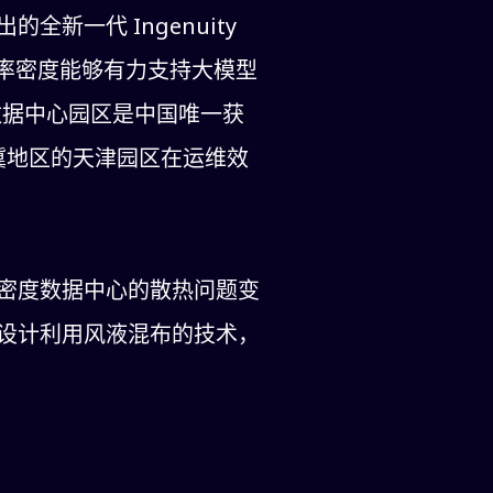
一代 Ingenuity
功率密度能够有力支持大模型
数据中心园区是中国唯一获
京津冀地区的天津园区在运维效
密度数据中心的散热问题变
设计利用风液混布的技术，