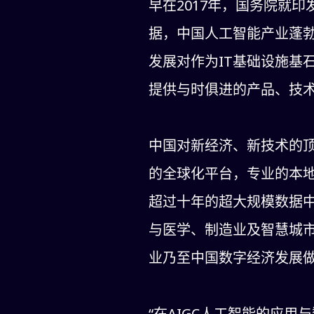
早在2017年，国务院就
据，中国人工智能产业蓬勃发
发展对作为IT基础设施基
提供与时俱进的产品、技
中国对新经济、新技术的
的全球化平台，专业的本
超过十年的超大规模数据
与医学、制造业及智慧城
业乃至中国数字经济发展
“在AIGC人工智能的应