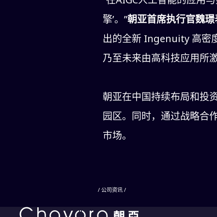
擎’。”
朝亚首席执行官魏璟
出的全新 Ingenuit
乃至未来由高科技应用所激
朝亚在中国持续布局和投
园区。同时，通过战略合作伙
市场。
/ 公司资讯 /