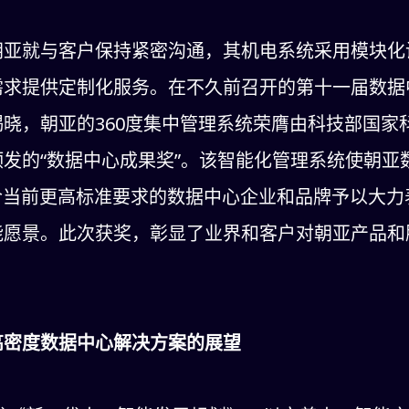
朝亚就与客户保持紧密沟通，其机电系统采用模块化
求提供定制化服务。在不久前召开的第十一届数据中
晓，朝亚的360度集中管理系统荣膺由科技部国家
发的“数据中心成果奖”。该智能化管理系统使朝亚
合当前更高标准要求的数据中心企业和品牌予以大
能愿景。此次获奖，彰显了业界和客户对朝亚产品和
高密度数据中心解决方案的展望