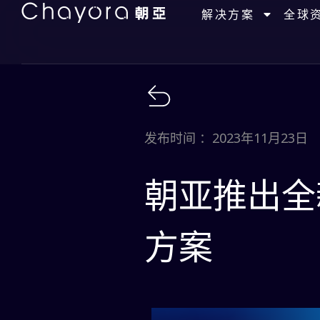
解决方案
全球
发布时间 ：2023年11月23日
朝亚推出全新
方案