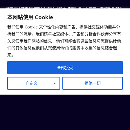
朝亚专注开发和运营全球前沿的超大规模数据中心园区，我们为头部企
本网站使用 Cookie
业提供
优质且灵活的定制化
数据中心服务，助力客户驱动数字化创新，
塑造智能未来
我们使用 Cookie 来个性化内容和广告、提供社交媒体功能并分
析我们的流量。我们还与社交媒体、广告和分析合作伙伴分享有
探索更多
关您使用我们网站的信息，他们可能会将这些信息与您提供给他
们的其他信息或他们从您使用他们的服务中收集的信息结合起
来。
/ 最新消息 /
走
进
朝
亚
，
获
取
洞
察
全部接受
自定义
拒绝一切