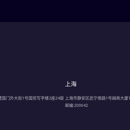
上海
国门外大街1号国贸写字楼2座24层
上海市静安区武宁南路1号越商大厦15
邮编:200042